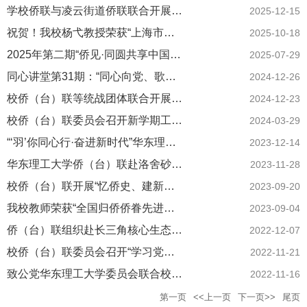
学校侨联与凌云街道侨联联合开展“智汇西岸，探路上海科创人文新生态“学习实践活动
2025-12-15
祝贺！我校杨弋教授荣获“上海市归侨侨眷先进个人”表彰
2025-10-18
2025年第二期“侨见·同圆共享中国梦”上海侨界人士主题学习活动在我校举办
2025-07-29
同心讲堂第31期：“同心向党、歌咏新年”统一战线迎新音乐会
2024-12-26
校侨（台）联等统战团体联合开展“侨银牵手 薪火相传”学习实践活动
2024-12-23
校侨（台）联委员会召开新学期工作会议
2024-03-29
“‘羽’你同心行·奋进新时代”华东理工大学统一战线首届羽毛球联谊赛举行
2023-12-14
华东理工大学侨（台）联赴洛舍砂村新四军纪念馆开展学习实践活动
2023-11-28
校侨（台）联开展“忆侨史、建新功”学习实践活动
2023-09-20
我校教师荣获“全国归侨侨眷先进个人”称号
2023-09-04
侨（台）联组织赴长三角核心生态示范区开展考察活动
2022-12-07
校侨（台）联委员会召开“学习党的二十大 奋进新征程”工作会议
2022-11-21
致公党华东理工大学委员会联合校侨（台）联赴“大国重器—振华重工”开展主题参观学习活动
2022-11-16
第一页
<<上一页
下一页>>
尾页