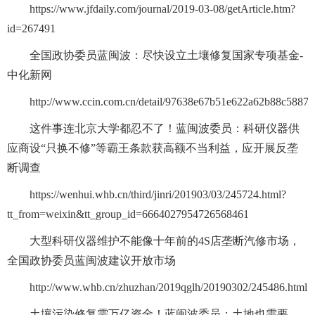
https://www.jfdaily.com/journal/2019-03-08/getArticle.htm?
id=267491
全国政协委员蓝闽波：尽快设立土壤修复国家专项基金-
中化新网
http://www.ccin.com.cn/detail/97638e67b51e622a62b88c5887
这件事连北京大学都忍不了！蓝闽波委员：科研仪器供
应商设“只换不修”等霸王条款获高额不当利益，应开展反垄
断调查
https://wenhui.whb.cn/third/jinri/201903/03/245724.html?
tt_from=weixin&tt_group_id=6664027954726568461
大型科研仪器维护不能像十年前的4S店垄断汽修市场，
全国政协委员蓝闽波建议开放市场
http://www.whb.cn/zhuzhan/2019qglh/20190302/245486.html
土壤污染修复需万亿资金！蓝闽波委员：土地也需要