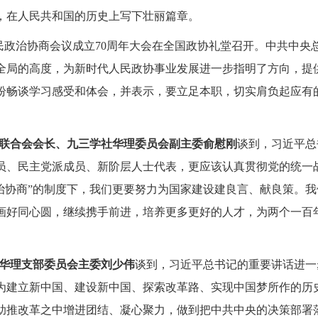
，在人民共和国的历史上写下壮丽篇章。
民政治协商会议成立
70
周年大会在全国政协礼堂召开。中共中央
全局的高度，为新时代人民政协事业发展进一步指明了方向，提
纷畅谈学习感受和体会，并表示，要立足本职，切实肩负起应有
联合会会长、九三学社华理委员会副主委俞慰刚
谈到，
习近平总
员、民主党派成员、新阶层人士代表，更应该认真贯彻党的统一
政治协商”的制度下，我们更要努力为国家建设建良言、献良策。
画好同心圆，继续携手前进，培养更多更好的人才，为两个一百
华理支部委员会主委刘少伟
谈到，
习近平总书记的重要讲话进一
为建立新中国、建设新中国、探索改革路、实现中国梦所作的历
助推改革之中增进团结、凝心聚力，做到把中共中央的决策部署