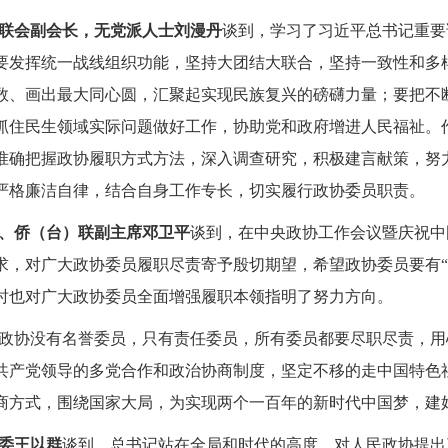
联会副会长，无党派人士刘漫丹
谈到，
学习了习近平总书记重要
要发挥统一战线组织功能，坚持大团结大联合，坚持一致性和多
数、画出最大同心圆，汇聚起实现民族复兴的磅礴力量；要把不
抓住民生领域实际问题做好工作，协助党和政府增进人民福祉。
准确把握政协履职方式方法，深入调查研究，积极建言献策，努
严格廉洁自律，结合自身工作专长，切实履行政协委员职责。
、侨（台）联副主席邓卫平
谈到，
在中央政协工作会议暨庆祝中
求，对广大政协委员履职尽责寄予殷切期望，希望政协委员要有“
时也对广大政协委员全面增强履职本领指明了努力方向。
政协没有名誉委员，只有责任委员，所有委员都要尽职尽责，用
共产党领导的多党合作和政治协商制度，坚定不移的走中国特色
商方式，围绕国家大局，为实现两个一百年的新时代中国梦，建
委王以群
谈到，
总书记站在全局和时代的高度，对人民政协提出