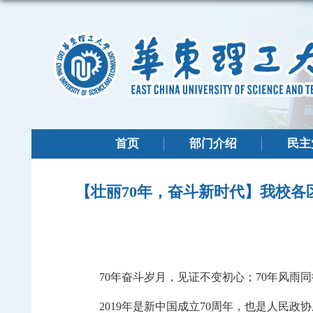
首页
部门介绍
民主
【壮丽70年，奋斗新时代】我校
70
年奋斗岁月，见证不变初心；
70
年风雨同
2019
年是
新中国成立
70
周年，也是
人民政协