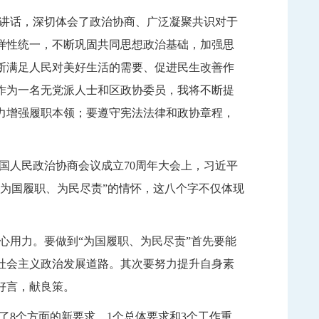
讲话，深切体会了政治协商、广泛凝聚共识对于
样性统一，不断巩固共同思想政治基础，加强思
断满足人民对美好生活的需要、促进民生改善作
作为一名无党派人士和区政协委员，我将不断提
力增强履职本领；要遵守宪法法律和政协章程，
国人民政治协商会议成立
70
周年大会上，习近平
为国履职、为民尽责”的情怀，这八个字不仅体现
心用力。要做到
“为国履职、为民尽责”首先要能
社会主义政治发展道路。其次要努力提升自身素
好言，献良策。
了
8
个方面的新要求、
1
个总体要求和
3
个工作重